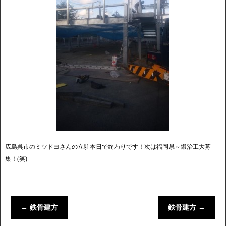
広島呉市のミツドヨさんの立駐本日で終わりです！次は福岡県～鍛治工大募
集！(笑)
←
鉄骨建方
鉄骨建方
→