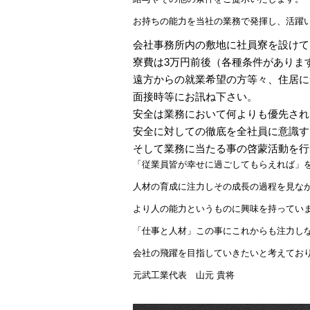
お持ちの能力を当社の業務で発揮し、活躍
会社事務所内の敷地に社員寮を設けて
寮費は3万円前後（各種条件がありま
遠方からの就業希望の方等々、住居に
面接時等にお訊ね下さい。
安全は業務において何よりも優先され
安全に対しての徹底を全社員に意識す
そして業務に当たる事の啓蒙活動を行
「従業員皆が幸せに過ごしてもらえれば」
人材の育成に注力しその成長の過程を見な
より人の能力というものに興味を持ってい
「仕事と人材」この事にこれからも注力し
会社の飛躍を目指していきたいと考えてお
元武工業代表 山元 貴将